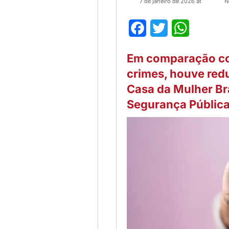
7 de janeiro de 2026 at
N
Facebook
Twitter
WhatsApp
Em comparação co
crimes, houve red
Casa da Mulher Bra
Segurança Pública