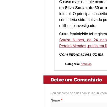
O caso mais recente ocorr
da Silva Souza, de 30 an
futebol. O principal suspeit
crime teria sido motivado p
o filho do investigado.
Outro feminicídio foi regist
Souza Nunes, de 24 anos,
Pereira Mendes, preso em fl
Com informações g1 ma
Categoria:
Notícias
Deixe um Comentário
Seu endereço de email não será publicad
*
Nome