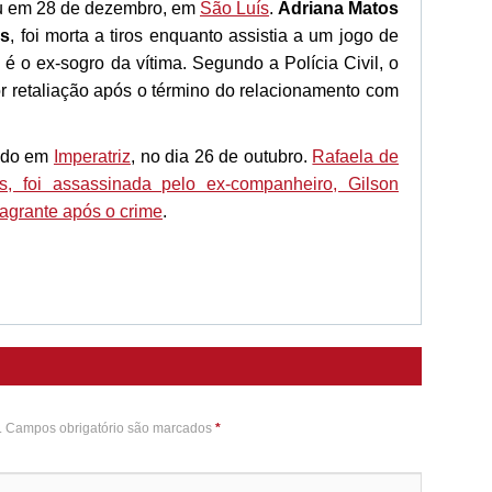
eu em 28 de dezembro, em
São Luís
.
Adriana Matos
os
, foi morta a tiros enquanto assistia a um jogo de
o é o ex-sogro da vítima. Segundo a Polícia Civil, o
or retaliação após o término do relacionamento com
rado em
Imperatriz
, no dia 26 de outubro.
Rafaela de
 foi assassinada pelo ex-companheiro, Gilson
agrante após o crime
.
o. Campos obrigatório são marcados
*