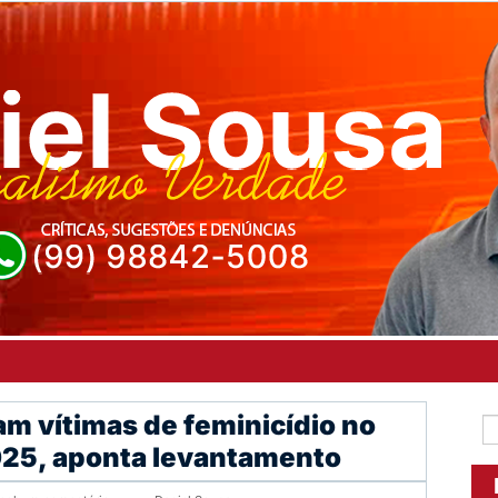
am vítimas de feminicídio no
25, aponta levantamento