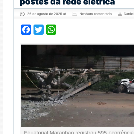
postes da rede elétrica
26 de agosto de 2025 at
Nenhum comentário
Danie
Facebook
Twitter
WhatsApp
_Equatorial Maranhão registrou 595 ocorrênci