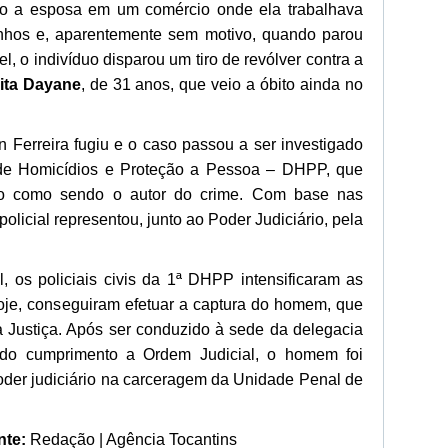
do a esposa em um comércio onde ela trabalhava
nhos e, aparentemente sem motivo, quando parou
l, o indivíduo disparou um tiro de revólver contra a
ita Dayane
, de 31 anos, que veio a óbito ainda no
n Ferreira fugiu e o caso passou a ser investigado
 de Homicídios e Proteção a Pessoa – DHPP, que
ido como sendo o autor do crime. Com base nas
policial representou, junto ao Poder Judiciário, pela
, os policiais civis da 1ª DHPP intensificaram as
 hoje, conseguiram efetuar a captura do homem, que
a Justiça. Após ser conduzido à sede da delegacia
dado cumprimento a Ordem Judicial, o homem foi
oder judiciário na carceragem da Unidade Penal de
nte:
Redação | Agência Tocantins