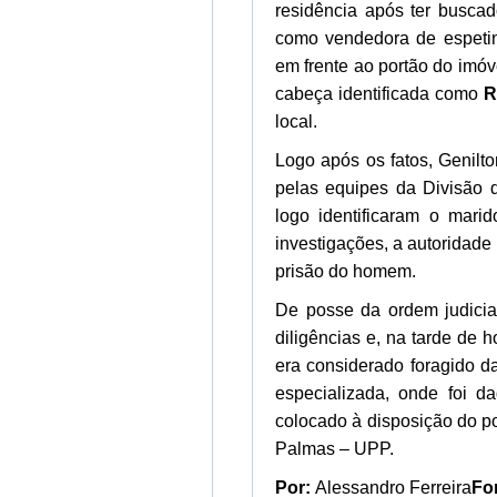
residência após ter busca
como vendedora de espeti
em frente ao portão do imóve
cabeça identificada como
R
local.
Logo após os fatos, Genilto
pelas equipes da Divisão
logo identificaram o mar
investigações, a autoridade 
prisão do homem.
De posse da ordem judicial
diligências e, na tarde de
era considerado foragido d
especializada, onde foi 
colocado à disposição do p
Palmas – UPP.
Por:
Alessandro Ferreira
Fo