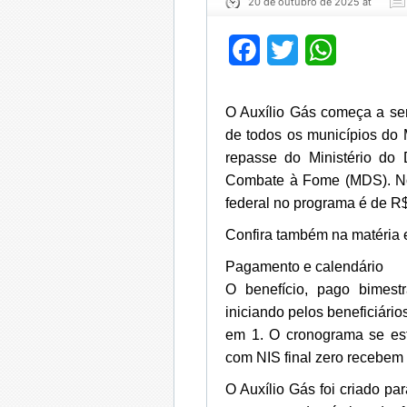
20 de outubro de 2025 at
Facebook
Twitter
WhatsApp
O Auxílio Gás começa a ser
de todos os municípios do
repasse do Ministério do 
Combate à Fome (MDS). No 
federal no programa é de R$
Confira também na matéria e
Pagamento e calendário
O benefício, pago bimest
iniciando pelos beneficiário
em 1. O cronograma se est
com NIS final zero recebem 
O Auxílio Gás foi criado pa