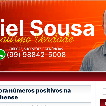
ra números positivos na
nhense