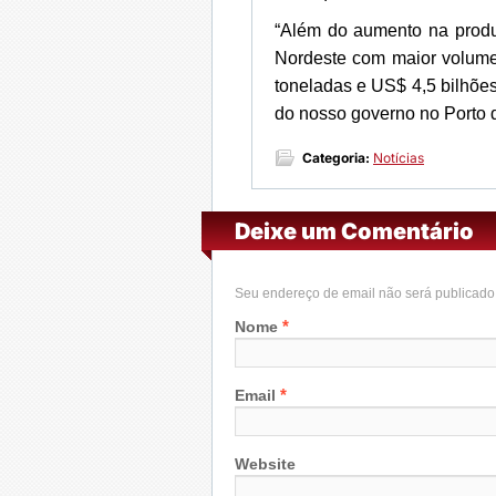
“Além do aumento na prod
Nordeste com maior volume
toneladas e US$ 4,5 bilhões
do nosso governo no Porto do
Categoria:
Notícias
Deixe um Comentário
Seu endereço de email não será publicad
*
Nome
*
Email
Website