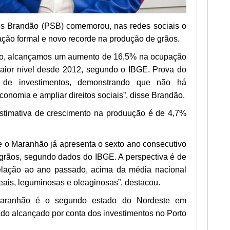
los Brandão (PSB) comemorou, nas redes sociais o
ão formal e novo recorde na produção de grãos.
 ano, alcançamos um aumento de 16,5% na ocupação
maior nível desde 2012, segundo o IBGE. Prova do
a de investimentos, demonstrando que não há
conomia e ampliar direitos sociais”, disse Brandão.
stimativa de crescimento na produução é de 4,7%
e o Maranhão já apresenta o sexto ano consecutivo
grãos, segundo dados do IBGE. A perspectiva é de
elação ao ano passado, acima da média nacional
eais, leguminosas e oleaginosas”, destacou.
aranhão é o segundo estado do Nordeste em
ado alcançado por conta dos investimentos no Porto