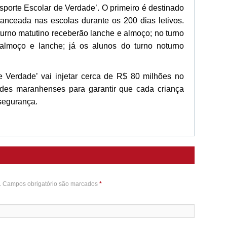
nsporte Escolar de Verdade’. O primeiro é destinado
lanceada nas escolas durante os 200 dias letivos.
turno matutino receberão lanche e almoço; no turno
 almoço e lanche; já os alunos do turno noturno
e Verdade’ vai injetar cerca de R$ 80 milhões no
dades maranhenses para garantir que cada criança
segurança.
o. Campos obrigatório são marcados
*