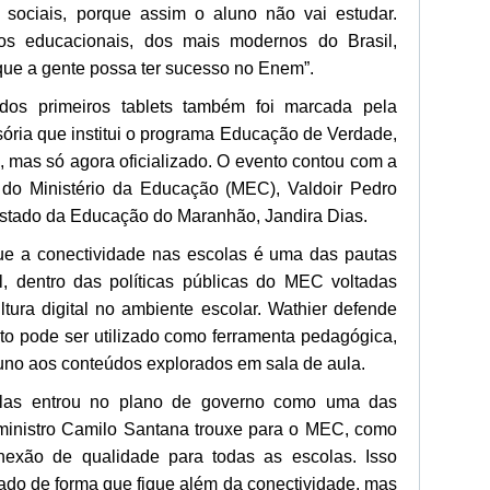
es sociais, porque assim o aluno não vai estudar.
vos educacionais, dos mais modernos do Brasil,
que a gente possa ter sucesso no Enem”.
dos primeiros tablets também foi marcada pela
sória que institui o programa Educação de Verdade,
, mas só agora oficializado. O evento contou com a
 do Ministério da Educação (MEC), Valdoir Pedro
 Estado da Educação do Maranhão, Jandira Dias.
que a conectividade nas escolas é uma das pautas
l, dentro das políticas públicas do MEC voltadas
ltura digital no ambiente escolar. Wathier defende
to pode ser utilizado como ferramenta pedagógica,
uno aos conteúdos explorados em sala de aula.
olas entrou no plano de governo como uma das
 ministro Camilo Santana trouxe para o MEC, como
nexão de qualidade para todas as escolas. Isso
iado de forma que fique além da conectividade, mas