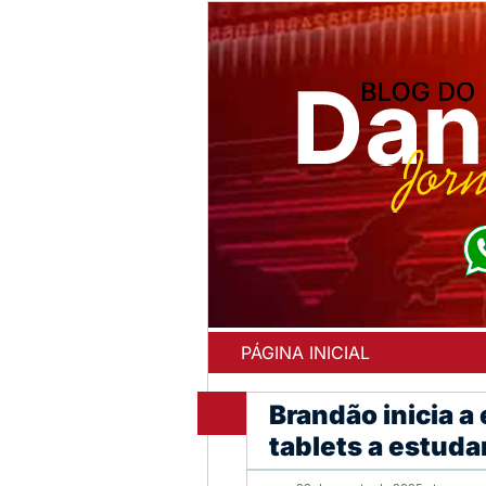
PÁGINA INICIAL
Brandão inicia a
tablets a estuda