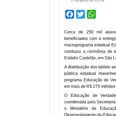
23 de agosto de 2025 at
Facebook
Twitter
WhatsApp
Cerca de 250 mil aluno
beneficiados com a entrega
macroprograma estadual Ed
conduziu a cerimônia de e
Estádio Castelão, em São Luí
A distribuição dos tablets 
pública estadual maranh
programa Educação de Verd
em mais de R$ 275 milhões
O Educação de Verdade 
coordenada pela Secretari
o Ministério da Educa
Desenvolvimento da Educa