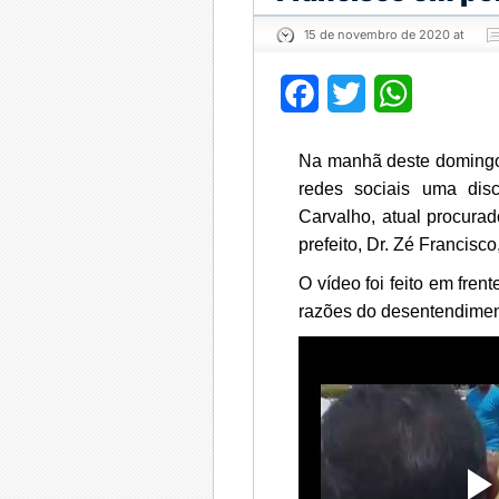
15 de novembro de 2020 at
Facebook
Twitter
WhatsApp
Na manhã deste domingo,
redes sociais uma dis
Carvalho, atual procurad
prefeito, Dr. Zé Francisc
O vídeo foi feito em fren
razões do desentendimen