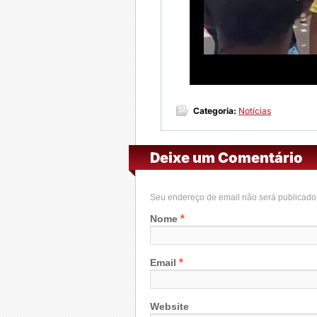
Categoria:
Notícias
Deixe um Comentário
Seu endereço de email não será publicad
*
Nome
*
Email
Website