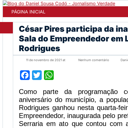
PÁGINA INICIAL
César Pires participa da i
Sala do Empreendedor em 
Rodrigues
11 de novembro de 2021 at
Nenhum comentário
Dani
Facebook
Twitter
WhatsApp
Como parte da programação c
aniversário do município, a popul
Rodrigues ganhou nesta quarta-fei
Empreendedor, inaugurada pelo pre
Serraria em ato que contou com a