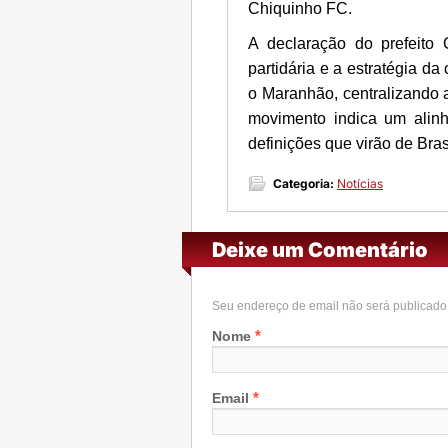
Chiquinho FC.
A declaração do prefeito 
partidária e a estratégia d
o Maranhão, centralizando 
movimento indica um alinh
definições que virão de Brasí
Categoria:
Notícias
Deixe um Comentário
Seu endereço de email não será publicad
*
Nome
*
Email