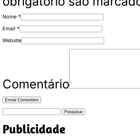
obrigatório são marca
Nome
*
Email
*
Website
Comentário
Pesquisar
por:
Publicidade