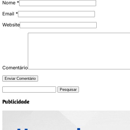
Nome
*
Email
*
Website
Comentário
Pesquisar
por:
Publicidade