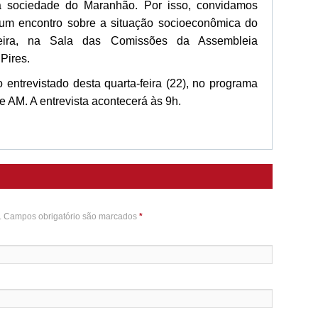
 sociedade do Maranhão. Por isso, convidamos
s um encontro sobre a situação socioeconômica do
feira, na Sala das Comissões da Assembleia
 Pires.
 entrevistado desta quarta-feira (22), no programa
e AM. A entrevista acontecerá às 9h.
o. Campos obrigatório são marcados
*