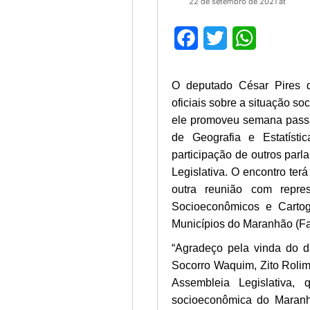
22 de setembro de 2021 at
Facebook
Twitter
WhatsApp
O deputado César Pires d
oficiais sobre a situação s
ele promoveu semana passad
de Geografia e Estatíst
participação de outros par
Legislativa. O encontro terá
outra reunião com repre
Socioeconômicos e Carto
Municípios do Maranhão (F
“Agradeço pela vinda do d
Socorro Waquim, Zito Roli
Assembleia Legislativa,
socioeconômica do Maranh