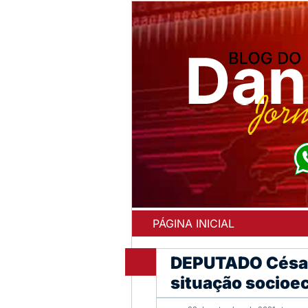
PÁGINA INICIAL
DEPUTADO César 
situação socio