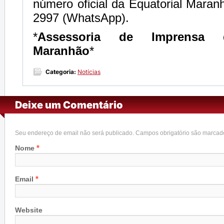
número oficial da Equatorial Mara
2997 (WhatsApp).
*
Assessoria de Imprensa d
Maranhão
*
Categoria:
Notícias
Deixe um Comentário
Seu endereço de email não será publicado. Campos obrigatório são marca
*
Nome
*
Email
Website