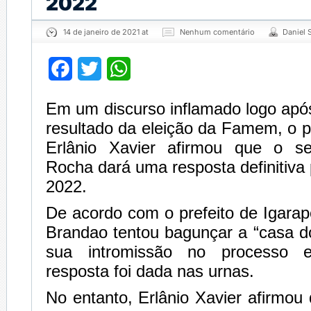
2022
14 de janeiro de 2021 at
Nenhum comentário
Daniel 
Facebook
Twitter
WhatsApp
Em um discurso inflamado logo apó
resultado da eleição da Famem, o pr
Erlânio Xavier afirmou que o s
Rocha dará uma resposta definitiv
2022.
De acordo com o prefeito de Igara
Brandao tentou bagunçar a “casa d
sua intromissão no processo e
resposta foi dada nas urnas.
No entanto, Erlânio Xavier afirmo