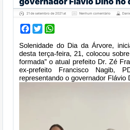
governador Flávio Dino no 
21 de setembro de 2021 at
Nenhum comentário
Dani
Facebook
Twitter
WhatsApp
Solenidade do Dia da Árvore, inic
desta terça-feira, 21, colocou so
formada” o atual prefeito Dr. Zé Fr
ex-prefeito Francisco Nagib,
representando o governador Flávio 