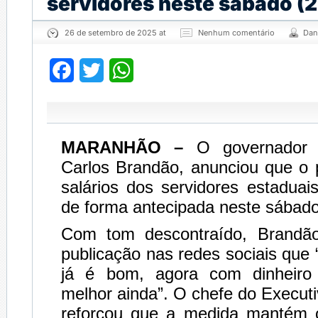
servidores neste sábado (2
26 de setembro de 2025 at
Nenhum comentário
Dan
Facebook
Twitter
WhatsApp
MARANHÃO –
O governador
Carlos Brandão, anunciou que o
salários dos servidores estaduai
de forma antecipada neste sábado
Com tom descontraído, Brandã
publicação nas redes sociais que
já é bom, agora com dinheiro 
melhor ainda”. O chefe do Execu
reforçou que a medida mantém 