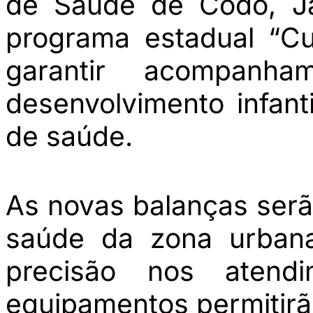
de Saúde de Codó, Ja
programa estadual “C
garantir acompanh
desenvolvimento infant
de saúde.
As novas balanças serã
saúde da zona urbana
precisão nos atend
equipamentos permitirã