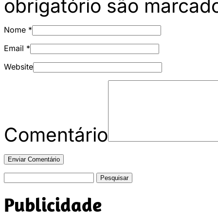
obrigatório são marca
Nome
*
Email
*
Website
Comentário
Pesquisar
por:
Publicidade