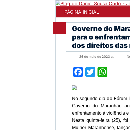
PÁGINA INICIAL
Governo do Mar
para o enfrentam
dos direitos das
26 de maio de 2023 at
N
Facebook
Twitter
WhatsApp
No segundo dia do Fórum Es
Governo do Maranhão anu
enfrentamento à violência e
Nesta quinta-feira (25), f
Mulher Maranhense, lançado