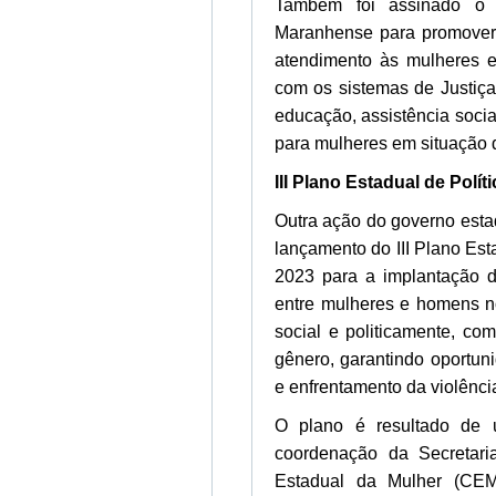
Também foi assinado o d
Maranhense para promover 
atendimento às mulheres e
com os sistemas de Justiça
educação, assistência social
para mulheres em situação d
III Plano Estadual de Polí
Outra ação do governo estad
lançamento do III Plano Est
2023 para a implantação de
entre mulheres e homens no
social e politicamente, co
gênero, garantindo oportu
e enfrentamento da violênci
O plano é resultado de u
coordenação da Secretar
Estadual da Mulher (CEM)