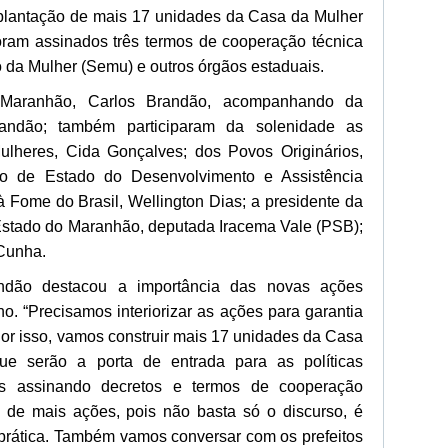
plantação de mais 17 unidades da Casa da Mulher
am assinados três termos de cooperação técnica
o da Mulher (Semu) e outros órgãos estaduais.
Maranhão, Carlos Brandão, acompanhando da
randão; também participaram da solenidade as
ulheres, Cida Gonçalves; dos Povos Originários,
tro de Estado do Desenvolvimento e Assistência
à Fome do Brasil, Wellington Dias; a presidente da
Estado do Maranhão, deputada Iracema Vale (PSB);
 Cunha.
ndão destacou a importância das novas ações
o. “Precisamos interiorizar as ações para garantia
Por isso, vamos construir mais 17 unidades da Casa
e serão a porta de entrada para as políticas
s assinando decretos e termos de cooperação
o de mais ações, pois não basta só o discurso, é
 prática. Também vamos conversar com os prefeitos