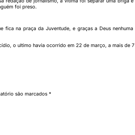
 redação de jornalismo, a vitima foi separar uma briga e 
nguém foi preso.
ue fica na praça da Juventude, e graças a Deus nenhuma 
cídio, o ultimo havia ocorrido em 22 de março, a mais de 
gatório são marcados
*