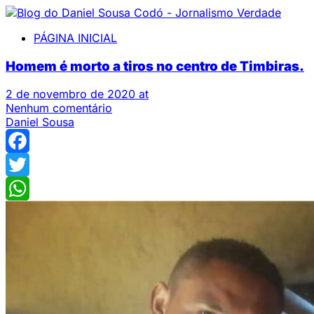
PÁGINA INICIAL
Homem é morto a tiros no centro de Timbiras.
2 de novembro de 2020 at
Nenhum comentário
Daniel Sousa
Facebook
Twitter
WhatsApp