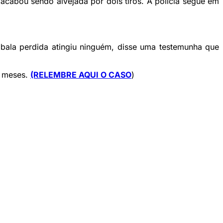
acabou sendo alvejada por dois tiros. A policia segue em
bala perdida atingiu ninguém, disse uma testemunha que
7 meses.
(RELEMBRE AQUI O CASO
)