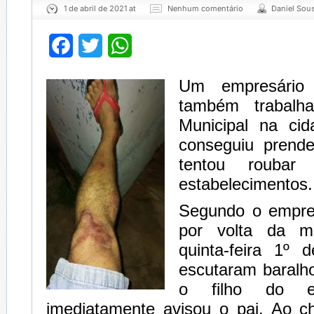
1 de abril de 2021 at
Nenhum comentário
Daniel Sou
Facebook
Twitter
WhatsApp
Um empresário 
também trabal
Municipal na ci
conseguiu prend
tentou rouba
estabelecimentos.
Segundo o empres
por volta da m
quinta-feira 1º d
escutaram baralho
o filho do e
imediatamente avisou o pai. Ao ch