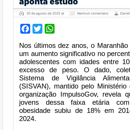
aponta estudo
30 de agosto de 2025 at
Nenhum comentário
Danie
Facebook
Twitter
WhatsApp
Nos últimos dez anos, o Maranhão
um aumento significativo no percent
adolescentes com idades entre 1
excesso de peso. O dado, cole
Sistema de Vigilância Alimenta
(SISVAN), mantido pelo Ministério
organização ImpulsoGov, revela 
jovens dessa faixa etária co
obesidade subiu de 18% em 20
2024.