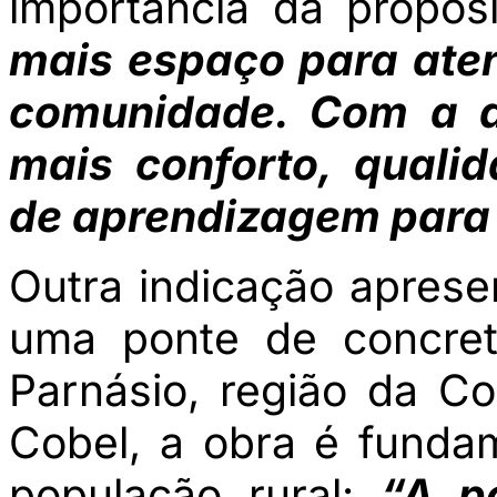
importância da propos
mais espaço para ate
comunidade. Com a a
mais conforto, quali
de aprendizagem para 
Outra indicação apres
uma ponte de concre
Parnásio, região da C
Cobel, a obra é funda
população rural:
“A p