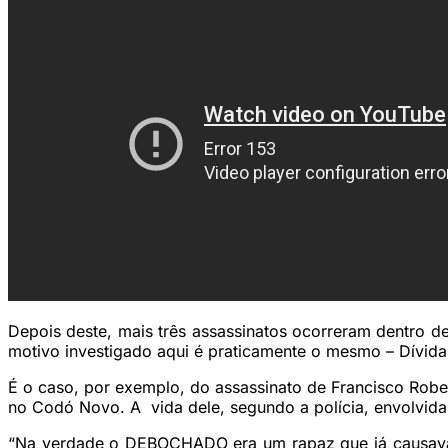
Depois deste, mais três assassinatos ocorreram dentro de
motivo investigado aqui é praticamente o mesmo – Dívida 
É o caso, por exemplo, do assassinato de Francisco Ro
no Codó Novo. A vida dele, segundo a polícia, envolvida 
“Na verdade o DEBOCHADO era um rapaz que já causava p