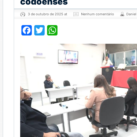
codoenses
3 de outubro de 2025 at
Nenhum comentário
Daniel
Facebook
Twitter
WhatsApp