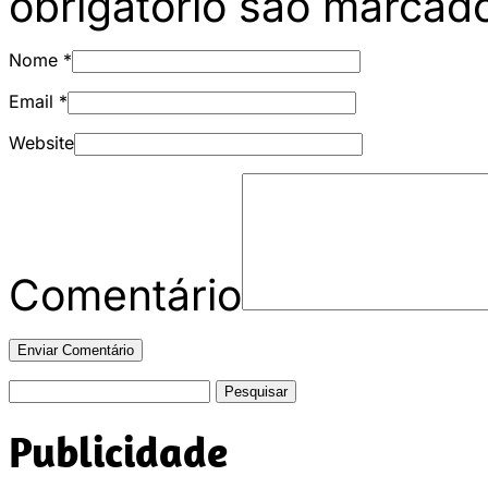
obrigatório são marca
Nome
*
Email
*
Website
Comentário
Pesquisar
por:
Publicidade