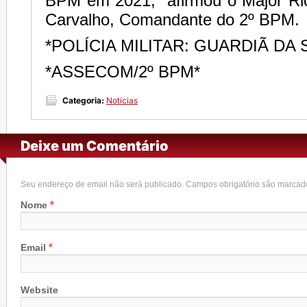
BPM em 2021,” afirmou o Major Ri
Carvalho, Comandante do 2º BPM.
*POLÍCIA MILITAR: GUARDIÃ DA
*ASSECOM/2º BPM*
Categoria:
Notícias
Deixe um Comentário
Seu endereço de email não será publicado. Campos obrigatório são marca
*
Nome
*
Email
Website