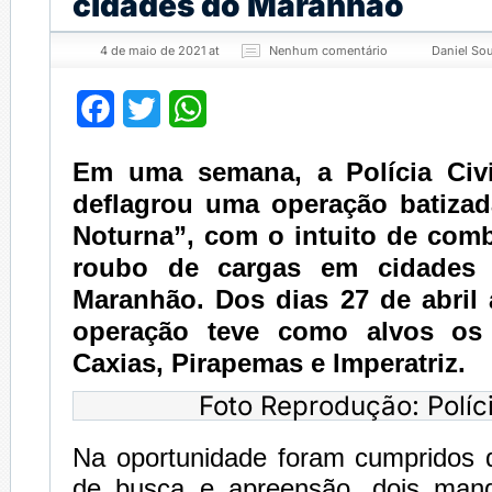
cidades do Maranhão
4 de maio de 2021 at
Nenhum comentário
Daniel So
Facebook
Twitter
WhatsApp
Em uma semana, a Polícia Civ
deflagrou uma operação batiza
Noturna”, com o intuito de comb
roubo de cargas em cidades 
Maranhão. Dos dias 27 de abril 
operação teve como alvos os
Caxias, Pirapemas e Imperatriz.
Foto Reprodução: Políci
Na oportunidade foram cumpridos
de busca e apreensão, dois mand