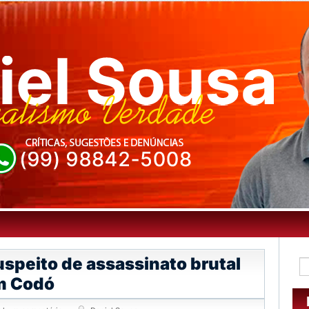
uspeito de assassinato brutal
m Codó