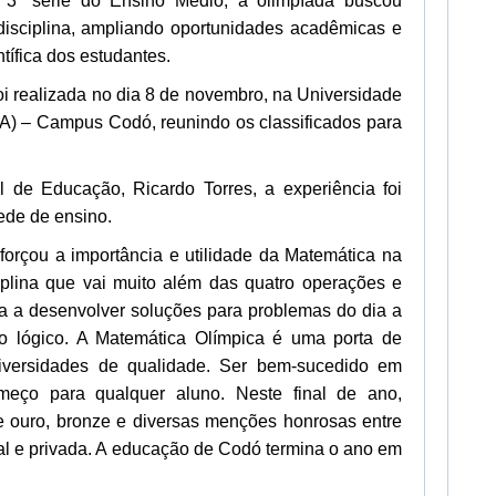
3ª série do Ensino Médio, a olimpíada buscou
disciplina, ampliando oportunidades acadêmicas e
tífica dos estudantes.
foi realizada no dia 8 de novembro, na Universidade
) – Campus Codó, reunindo os classificados para
l de Educação, Ricardo Torres, a experiência foi
ede de ensino.
orçou a importância e utilidade da Matemática na
iplina que vai muito além das quatro operações e
da a desenvolver soluções para problemas do dia a
nio lógico. A Matemática Olímpica é uma porta de
iversidades de qualidade. Ser bem-sucedido em
eço para qualquer aluno. Neste final de ano,
ouro, bronze e diversas menções honrosas entre
al e privada. A educação de Codó termina o ano em