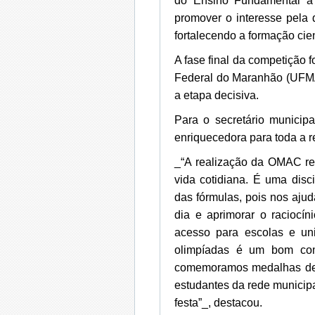
do Ensino Fundamental à 
promover o interesse pela 
fortalecendo a formação cien
A fase final da competição 
Federal do Maranhão (UFMA
a etapa decisiva.
Para o secretário municipa
enriquecedora para toda a r
_“A realização da OMAC ref
vida cotidiana. É uma disc
das fórmulas, pois nos aju
dia e aprimorar o raciocí
acesso para escolas e un
olimpíadas é um bom com
comemoramos medalhas de 
estudantes da rede municip
festa”_, destacou.