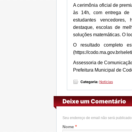
A cerimônia oficial de pre
às 14h, com entrega de
estudantes vencedores, 
destaque, escolas de mel
soluções matemáticas. O loc
O resultado completo es
(https://codo.ma.gov.br/selet
Assessoria de Comunicaçã
Prefeitura Municipal de Cod
Categoria:
Notícias
Deixe um Comentário
Seu endereço de email não será publicad
*
Nome