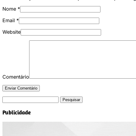
Nome
*
Email
*
Website
Comentário
Pesquisar
por:
Publicidade