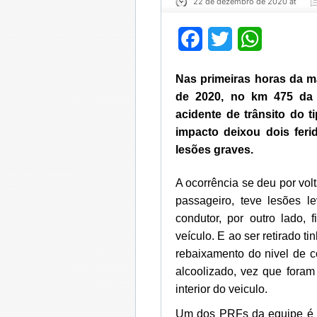
22 de dezembro de 2020 at
Facebook
Twitter
WhatsApp
Nas primeiras horas da m
de 2020, no km 475 da 
acidente de trânsito do t
impacto deixou dois fer
lesões graves.
A ocorrência se deu por vo
passageiro, teve lesões 
condutor, por outro lado,
veículo. E ao ser retirado t
rebaixamento do nivel de c
alcoolizado, vez que foram
interior do veiculo.
Um dos PRFs da equipe é u