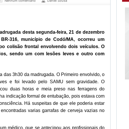
Nenhum comentário
Daniel Sousa
adrugada desta segunda-feira, 21 de dezembro
BR-316, município de Codó/MA, ocorreu um
ipo colisão frontal envolvendo dois veículos. O
idos, sendo um com lesões leves e outro com
lta das 3h30 da madrugada. O Primeiro envolvido, o
leves e foi levado pelo SAMU sem gravidade. O
 ficou duas horas e meia preso nas ferragens do
inha indicação formal de entubação, pois estava com
onsciência. Há suspeitas de que ele poderia estar
 encontradas varias garrafas de cerveja vazias no
m médico, que se antecipou aos profissionais do