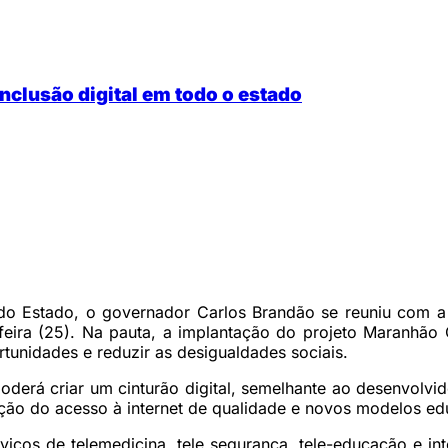
clusão digital em todo o estado
o Estado, o governador Carlos Brandão se reuniu com a 
feira (25). Na pauta, a implantação do projeto Maranhão 
rtunidades e reduzir as desigualdades sociais.
erá criar um cinturão digital, semelhante ao desenvolvid
ação do acesso à internet de qualidade e novos modelos ed
erviços de telemedicina, tele segurança, tele-educação e i