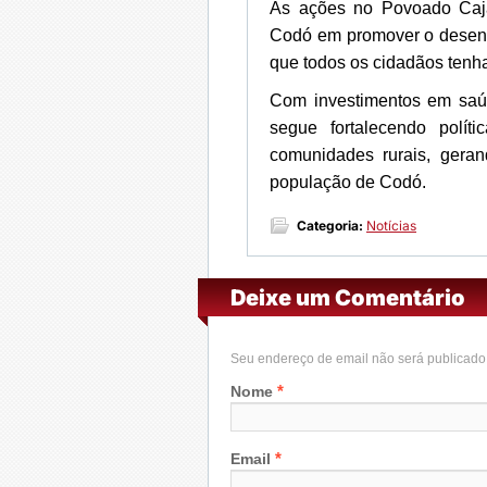
As ações no Povoado Caja
Codó em promover o desenv
que todos os cidadãos tenh
Com investimentos em saúd
segue fortalecendo polít
comunidades rurais, geran
população de Codó.
Categoria:
Notícias
Deixe um Comentário
Seu endereço de email não será publicad
*
Nome
*
Email