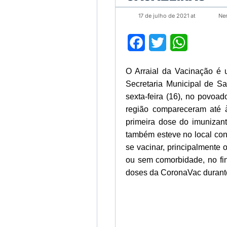
17 de julho de 2021 at
Ne
Facebook
Twitter
WhatsApp
O Arraial da Vacinação é 
Secretaria Municipal de S
sexta-feira (16), no povoa
região compareceram até à
primeira dose do imunizant
também esteve no local con
se vacinar, principalmente 
ou sem comorbidade, no fi
doses da CoronaVac durante