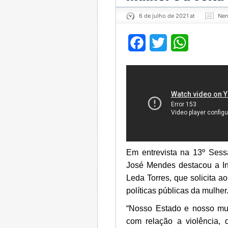
6 de julho de 2021 at
Nen
Facebook
Twitter
WhatsApp
Em entrevista na 13º Sess
José Mendes destacou a In
Leda Torres, que solicita a
políticas públicas da mulher
“Nosso Estado e nosso mu
com relação a violência, 