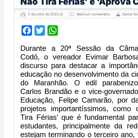
Não Tira Férias’ e ‘Aprova 
5 de julho de 2023 at
Nenhum comentário
Daniel S
Facebook
Twitter
WhatsApp
Durante a 20ª Sessão da Câmar
Codó, o vereador Evimar Barbosa
discurso para destacar a importân
educação no desenvolvimento da ci
do Maranhão. O edil parabeniz
Carlos Brandão e o vice-governado
Educação, Felipe Camarão, por da
projetos importantíssimos, como 
Tira Férias’ que é fundamental pa
estudantes, principalmente da re
estejam terminando o terceiro ano,