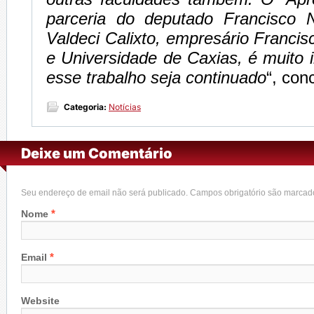
parceria do deputado Francisco 
Valdeci Calixto, empresário Francis
e Universidade de Caxias, é muito 
esse trabalho seja continuado
“, conc
Categoria:
Notícias
Deixe um Comentário
Seu endereço de email não será publicado. Campos obrigatório são marca
*
Nome
*
Email
Website