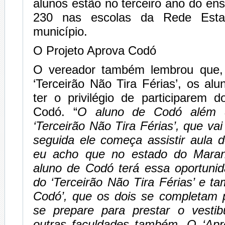
alunos estão no terceiro ano do en
230 nas escolas da Rede Estad
município.
O Projeto Aprova Codó
O vereador também lembrou que, 
‘Terceirão Não Tira Férias’, os al
ter o privilégio de participarem 
Codó. “
O aluno de Codó além d
‘Terceirão Não Tira Férias’, que va
seguida ele começa assistir aula 
eu acho que no estado do Mara
aluno de Codó terá essa oportunid
do ‘Terceirão Não Tira Férias’ e 
Codó’, que os dois se completam 
se prepare para prestar o vesti
outras faculdades também. O ‘Ap