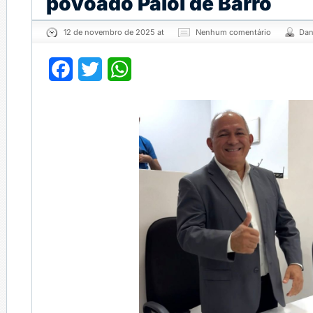
povoado Paiol de Barro
12 de novembro de 2025 at
Nenhum comentário
Dan
Facebook
Twitter
WhatsApp