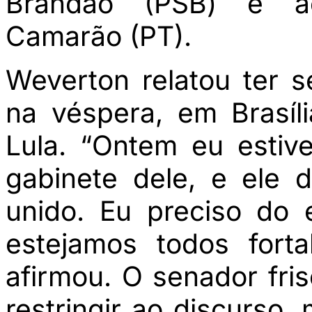
Brandão (PSB) e ao
Camarão (PT).
Weverton relatou ter 
na véspera, em Brasíl
Lula. “Ontem eu estiv
gabinete dele, e ele
unido. Eu preciso do
estejamos todos fort
afirmou. O senador fri
restringir ao discurso,