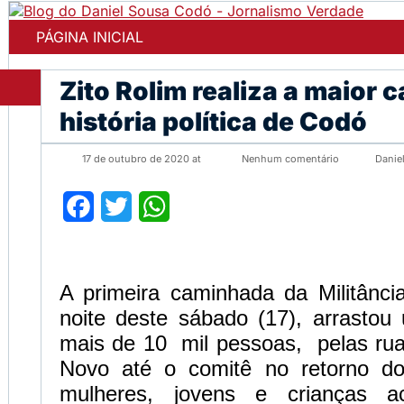
PÁGINA INICIAL
Zito Rolim realiza a maior
história política de Codó
17 de outubro de 2020 at
Nenhum comentário
Danie
Facebook
Twitter
WhatsApp
A primeira caminhada da Militânci
noite deste sábado (17), arrastou
mais de 10 mil pessoas, pelas rua
Novo até o comitê no retorno d
mulheres, jovens e crianças 