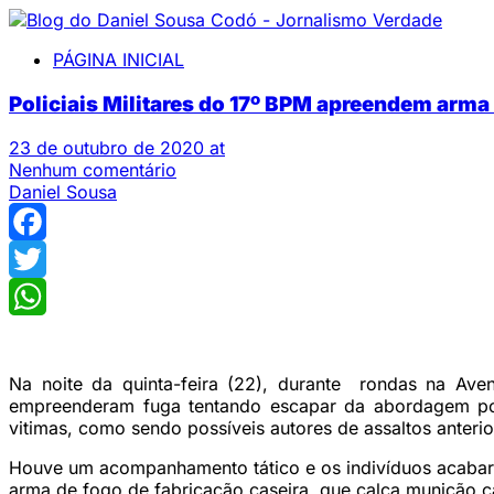
PÁGINA INICIAL
Policiais Militares do 17º BPM apreendem arma 
23 de outubro de 2020 at
Nenhum comentário
Daniel Sousa
Facebook
Twitter
WhatsApp
Na noite da quinta-feira (22), durante rondas na Av
empreenderam fuga tentando escapar da abordagem polic
vitimas, como sendo possíveis autores de assaltos anterio
Houve um acompanhamento tático e os indivíduos acabara
arma de fogo de fabricação caseira, que calça munição ca