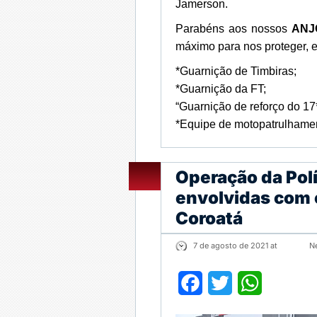
Jamerson.
Parabéns aos nossos
ANJ
máximo para nos proteger,
*Guarnição de Timbiras;
*Guarnição da FT;
“Guarnição de reforço do 17
*Equipe de motopatrulhame
Operação da Polí
envolvidas com 
Coroatá
7 de agosto de 2021 at
N
Facebook
Twitter
WhatsApp