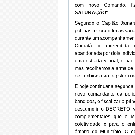
com novo Comando, fi
SATURAÇÃO
“.
Segundo o Capitão Jamerso
policias, e foram feitas var
durante um acompanhamento 
Coroatá, foi apreendida 
abandonada por dois indiv
uma estrada vicinal, e nã
mas recolhemos a arma de 
de Timbiras não registrou n
E hoje continuar a segunda
novo comandante da polici
bandidos, e fiscalizar a pri
descumprir o DECRETO MU
complementares que o Mu
coletividade e para o en
âmbito do Município. O d