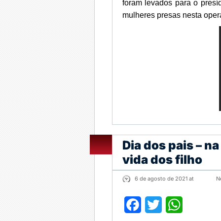
foram levados para o presí
mulheres presas nesta oper
Dia dos pais – na
vida dos filho
6 de agosto de 2021 at
N
Facebook
Twitter
WhatsApp