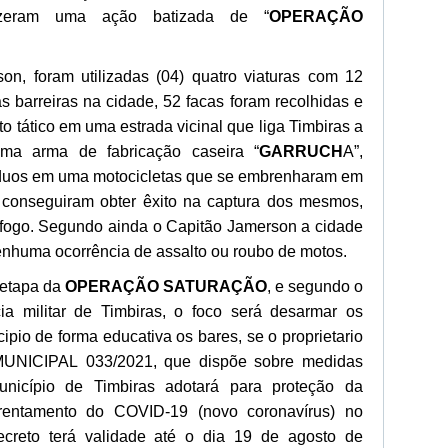
zeram uma ação batizada de “
OPERAÇÃO
n, foram utilizadas (04) quatro viaturas com 12
ias barreiras na cidade, 52 facas foram recolhidas e
tático em uma estrada vicinal que liga Timbiras a
uma arma de fabricação caseira “
GARRUCH
A”,
íduos em uma motocicletas que se embrenharam em
o conseguiram obter êxito na captura dos mesmos,
fogo. Segundo ainda o Capitão Jamerson a cidade
enhuma ocorrência de assalto ou roubo de motos.
 etapa da
OPERAÇÃO SATURAÇÃO
, e segundo o
a militar de Timbiras, o foco será desarmar os
ncipio de forma educativa os bares, se o proprietario
NICIPAL 033/2021, que dispõe sobre medidas
nicípio de Timbiras adotará para proteção da
frentamento do COVID-19 (novo coronavírus) no
ecreto terá validade até o dia 19 de agosto de